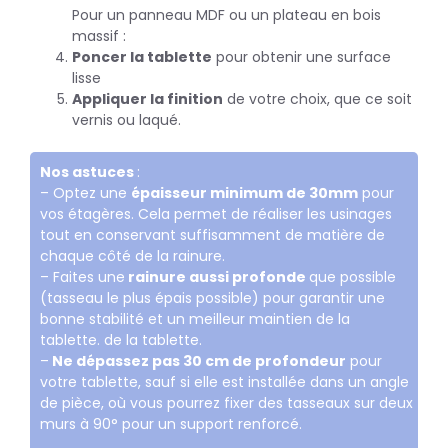
Pour un panneau MDF ou un plateau en bois
massif :
Poncer la tablette
pour obtenir une surface
lisse
Appliquer la finition
de votre choix, que ce soit
vernis ou laqué.
Nos astuces
:
– Optez une
épaisseur minimum de 30mm
pour
vos étagères. Cela permet de réaliser les usinages
tout en conservant suffisamment de matière de
chaque côté de la rainure.
– Faites une
rainure aussi profonde
que possible
(tasseau le plus épais possible) pour garantir une
bonne stabilité et un meilleur maintien de la
tablette. de la tablette.
–
Ne dépassez pas 30 cm de profondeur
pour
votre tablette, sauf si elle est installée dans un angle
de pièce, où vous pourrez fixer des tasseaux sur deux
murs à 90° pour un support renforcé.