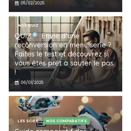
05/02/2025
NOS QUIZ
QUIZ
Envie d’une
reconversion en menuiserie ?
Faites le test et découvrez si
vous êtes prêt à sauter le pas
!
06/01/2025
LES SCIES
,
NOS COMPARATIFS