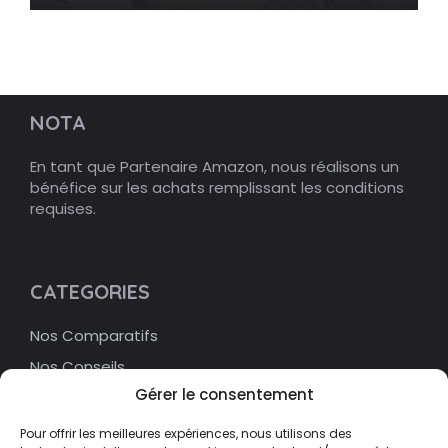
NOTA
En tant que Partenaire Amazon, nous réalisons un
bénéfice sur les achats remplissant les conditions
requises.
CATEGORIES
Nos Comparatifs
Nos Conseils
Gérer le consentement
Nos Quiz
Pour offrir les meilleures expériences, nous utilisons des