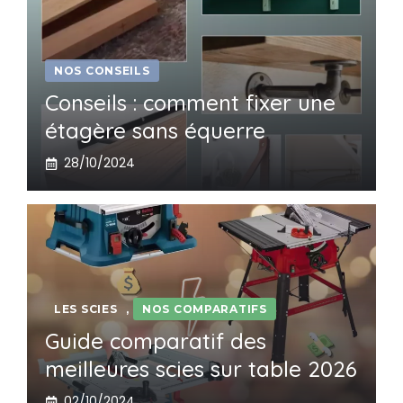
NOS CONSEILS
Conseils : comment fixer une
étagère sans équerre
28/10/2024
LES SCIES
,
NOS COMPARATIFS
Guide comparatif des
meilleures scies sur table 2026
02/10/2024