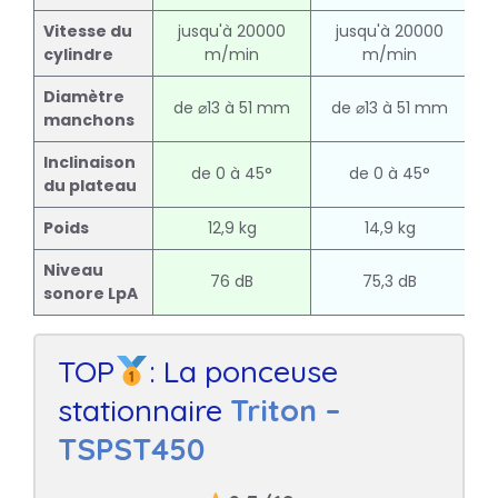
Vitesse du
jusqu'à 20000
jusqu'à 20000
cylindre
m/min
m/min
Diamètre
de ⌀13 à 51 mm
de ⌀13 à 51 mm
d
manchons
Inclinaison
de 0 à 45°
de 0 à 45°
du plateau
Poids
12,9 kg
14,9 kg
Niveau
76 dB
75,3 dB
sonore LpA
TOP
: La ponceuse
stationnaire
Triton –
TSPST450