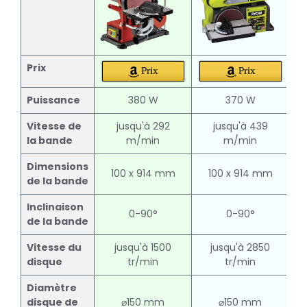
Prix
Prix
Prix
Puissance
380 W
370 W
Vitesse de
jusqu'à 292
jusqu'à 439
la bande
m/min
m/min
Dimensions
100 x 914 mm
100 x 914 mm
de la bande
Inclinaison
0-90°
0-90°
de la bande
Vitesse du
jusqu'à 1500
jusqu'à 2850
disque
tr/min
tr/min
Diamètre
disque de
⌀150 mm
⌀150 mm