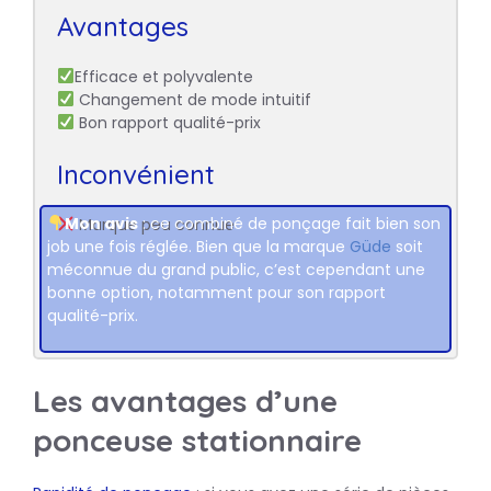
Avantages
Efficace et polyvalente
Changement de mode intuitif
Bon rapport qualité-prix
Inconvénient
Mon avis
: ce combiné de ponçage fait bien son
Marque peu connue
job une fois réglée. Bien que la marque
Güde
soit
méconnue du grand public, c’est cependant une
bonne option, notamment pour son rapport
qualité-prix.
Les avantages d’une
ponceuse stationnaire