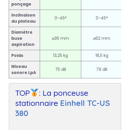
ponçage
Inclinaison
0-45°
0-45°
du plateau
Diamètre
buse
⌀36 mm
⌀62 mm
aspiration
Poids
13,25 kg
18,5 kg
Niveau
75 dB
79 dB
sonore LpA
TOP
: La ponceuse
stationnaire
Einhell TC-US
380