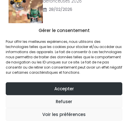
défonceuses 2026
28/02/2026
Gérer le consentement
Guide comparatif des meilleures
Pour offrir les meilleures expériences, nous utilisons des
fraiseuses à lamelles 2026
technologies telles que les cookies pour stocker et/ou accéder aux
informations des appareils. Le fait de consentir à ces technologies
20/01/2026
nous permettra de traiter des données telles que le comportement
de navigation ou les ID uniques sur ce site. Le fait de ne pas
consentir ou de retirer son consentement peut avoir un effet négatif
sur certaines caractéristiques et fonctions.
Guide comparatif des meilleures
Accepter
ponceuses triangulaires 2026
14/12/2025
Refuser
Voir les préférences