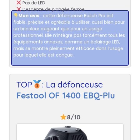
Pas de LED
Descente de plongée ferme
Mon avis
: cette défonceuse Bosch Pro est
fiable, précise et agréable à utiliser, aussi bien pour
un bricoleur exigeant que pour un usage
professionnel. Elle n’intègre pas forcément tous les
équipements annexes, comme un éclairage LED,
mais se montre pleinement efficace dans l’usage
pour lequel elle est conçue.
TOP
: La défonceuse
Festool OF 1400 EBQ-Plu
8/10