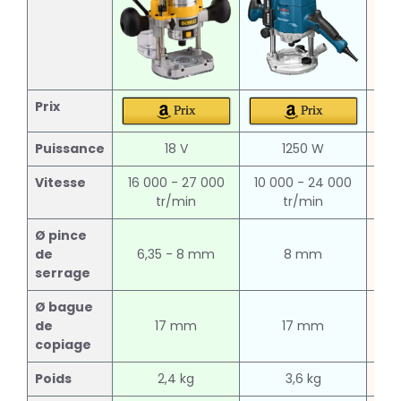
Prix
Prix
Prix
Puissance
18 V
1250 W
Vitesse
16 000 - 27 000
10 000 - 24 000
10
tr/min
tr/min
Ø pince
de
6,35 - 8 mm
8 mm
serrage
Ø bague
de
17 mm
17 mm
copiage
Poids
2,4 kg
3,6 kg