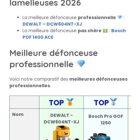
lamelleuses 2026
La meilleure défonceuse
professionnelle
:
DEWALT – DCW604NT-XJ
La meilleure défonceuse
pas chère
:
Bosch
POF 1400 ACE
Meilleure défonceuse
professionnelle
Voici notre comparatif des
meilleures défonceuses
professionnelles
.
TOP
TOP
Nom
Fes
DEWALT -
Bosch Pro GOF
DCW604NT-XJ
1250