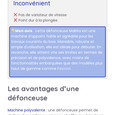
Inconvénient
Pas de variateur de vitesse
Point dur à la plongée
Mon avis
: cette défonceuse Makita est une
machine d’appoint fiable et agréable pour les
travaux courants du bois. Maniable, robuste et
simple d’utilisation, elle est idéale pour débuter. En
revanche, elle atteint vite ses limites en termes de
précision et de polyvalence, avec moins de
fonctionnalités embarquées que des modèles plus
haut de gamme comme
Festool
.
Les avantages d’une
défonceuse
Machine polyvalente
: une défonceuse permet de