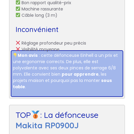
Bon rapport qualité-prix
Machine rassurante
Câble long (3 m)
Inconvénient
Réglage profondeur peu précis
Visibilité moyenne
Mon avis
: cette défonceuse Einhell a un prix et
une ergonomie corrects. De plus, elle est
polyvalente avec ses deux pinces de serrage 6/8
mm. Elle convient bien
pour apprendre
, les
projets maison et pourquoi pas la monter
sous
table
.
TOP
: La défonceuse
Makita RP0900J