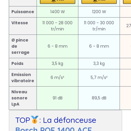
Puissance
1400 W
1200 W
Vitesse
11 000 - 28 000
11 000 - 30 000
27
tr/min
tr/min
Ø pince
de
6 - 8 mm
6 - 8 mm
serrage
Poids
3,5 kg
3,3 kg
Emission
6 m/s²
5,7 m/s²
vibratoire
Niveau
sonore
91 dB
89,5 dB
LpA
TOP
: La défonceuse
Bosch POF 1400 ACE