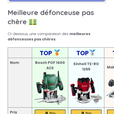
Meilleure défonceuse pas
chère
Ci-dessous, une comparaison des
meilleures
défonceuses pas chères
.
TOP
TOP
Nom
Bosch POF 1400
Einhell TE-RO
Mak
ACE
1255
Prix
Prix
Prix