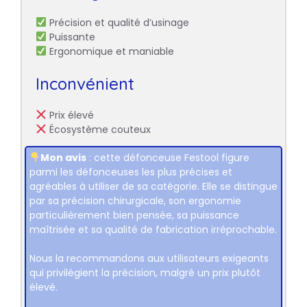
Précision et qualité d’usinage
Puissante
Ergonomique et maniable
Inconvénient
Prix élevé
Écosystème couteux
Mon avis
: cette défonceuse Festool figure
parmi les défonceuses les plus précises et
agréables à utiliser de sa catégorie. Elle se distingue
par sa précision chirurgicale, son ergonomie
particulièrement bien pensée, sa puissance
maîtrisée et sa qualité de fabrication irréprochable.
Nous la recommandons aux utilisateurs exigeants
qui privilégient la précision, malgré un prix plutôt
élevé.