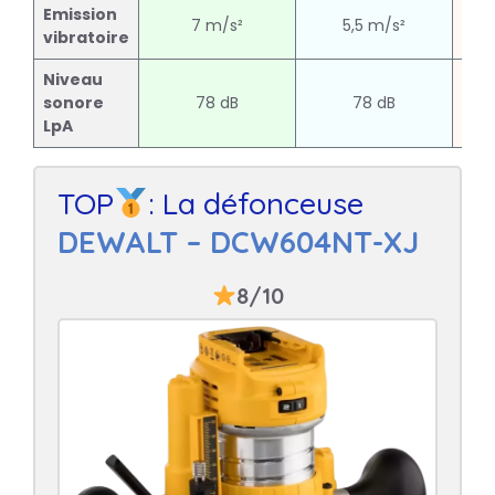
Emission
7 m/s²
5,5 m/s²
vibratoire
Niveau
sonore
78 dB
78 dB
LpA
TOP
: La défonceuse
DEWALT – DCW604NT-XJ
8/10